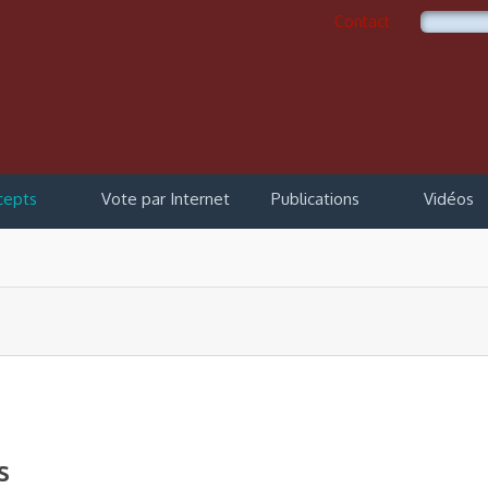
Contact
cepts
Vote par Internet
Publications
Vidéos
s