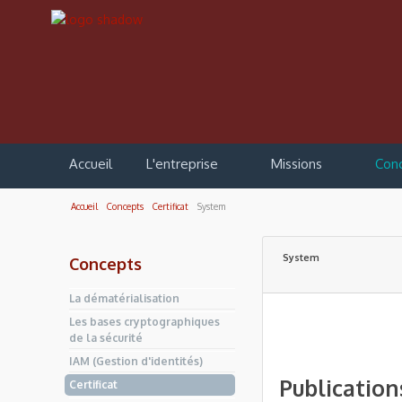
Accueil
L'entreprise
Missions
Con
Accueil
Concepts
Certificat
System
System
Concepts
La dématérialisation
Les bases cryptographiques
de la sécurité
IAM (Gestion d'identités)
Publication
Certificat