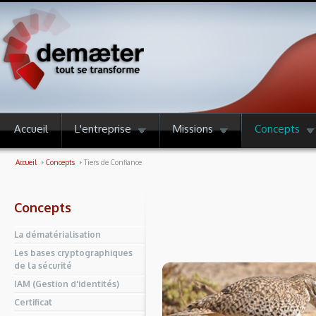
Accueil
L'entreprise
Missions
Concepts
Accueil
Concepts
Tiers de Confiance
Concepts
La dématérialisation
Les bases cryptographiques
de la sécurité
IAM (Gestion d'identités)
Certificat