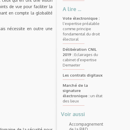
t ceux qui en ont une vision
ints de vue pour faciliter la
A lire ...
enant en compte la globalité
Vote électronique :
l’expertise préalable
mais nécessite en outre une
comme principe
fondamental du droit
électoral
Délibération CNIL
2019 :
Eclairages du
cabinet d’expertise
Demaeter
Les contrats digitaux
Marché de la
signature
électronique :
un état
des lieux
Voir aussi
Accompagnement
de la R&D
 domaine de la sécurité pour