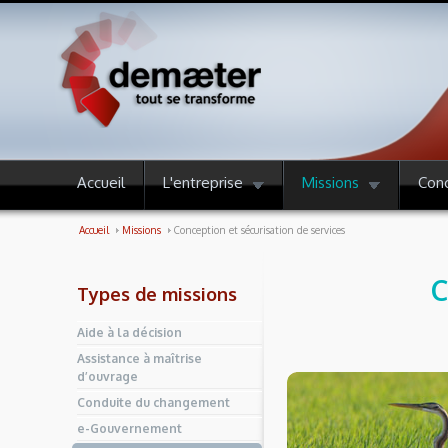
Accueil
L'entreprise
Missions
Con
Accueil
Missions
Conception et sécurisation de services
C
Types de missions
Aide à la décision
Assistance à maîtrise
d’ouvrage
Conduite du changement
e-Gouvernement