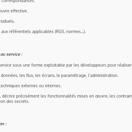
s correspondantes.
uvre effective.
ésiduels.
 aux référentiels applicables (RGS, normes…).
ou service :
service sous une forme exploitable par les développeurs pour réaliser
s données, les flux, les écrans, le paramétrage, l’administration.
 techniques externes ou internes.
é, décrire précisément les fonctionnalités mises en œuvre, les contrai
ion des secrets.
on :