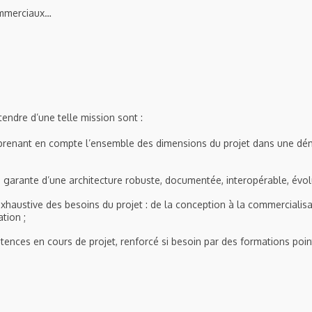
ommerciaux…
tendre d’une telle mission sont :
 prenant en compte l’ensemble des dimensions du projet dans une d
é, garante d’une architecture robuste, documentée, interopérable, évolu
haustive des besoins du projet : de la conception à la commercialisa
ation ;
tences en cours de projet, renforcé si besoin par des formations poin