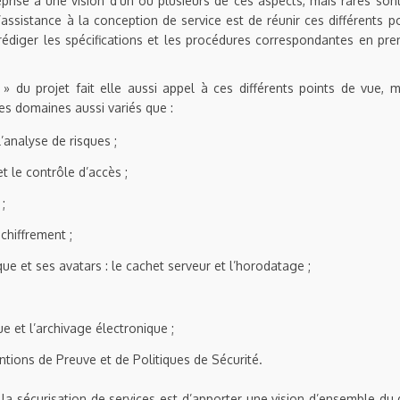
prise a une vision d’un ou plusieurs de ces aspects, mais rares son
assistance à la conception de service est de réunir ces différents po
 rédiger les spécifications et les procédures correspondantes en pr
 » du projet fait elle aussi appel à ces différents points de vue, 
es domaines aussi variés que :
l’analyse de risques ;
et le contrôle d’accès ;
;
 chiffrement ;
que et ses avatars : le cachet serveur et l’horodatage ;
ue et l’archivage électronique ;
tions de Preuve et de Politiques de Sécurité.
à la sécurisation de services est d’apporter une vision d’ensemble du