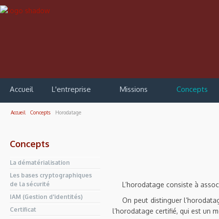
Accueil
L'entreprise
Missions
Concepts
Accueil
Concepts
Horodatage
Concepts
La dématérialisation
Les bases cryptographiques
de la sécurité
L’horodatage consiste à assoc
IAM (Gestion d'identités)
On peut distinguer l’horodata
Certificat
l’horodatage certifié, qui est un