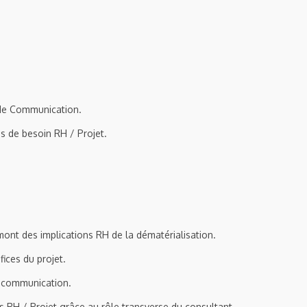
 de Communication.
s de besoin RH / Projet.
ont des implications RH de la dématérialisation.
ices du projet.
a communication.
s RH / Projet grâce au rôle transverse du consultant.