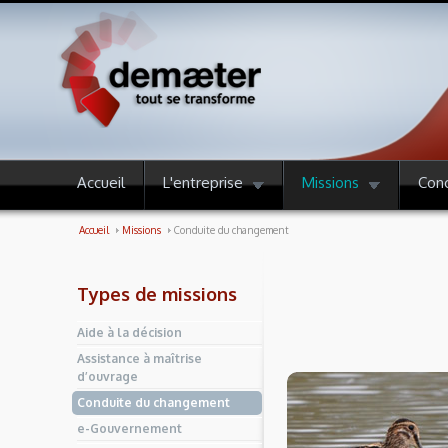
Accueil
L'entreprise
Missions
Con
Accueil
Missions
Conduite du changement
Types de missions
Aide à la décision
Assistance à maîtrise
d’ouvrage
Conduite du changement
e-Gouvernement