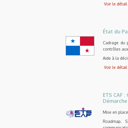
Voir le détai
État du P
Cadrage du p
contrôles aux
Aide à la déc
Voir le détai
ETS CAF : 
Démarche 
Mise en place 
Roadmap. Spé
communicati