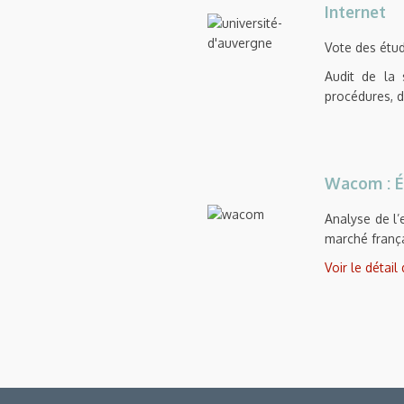
Internet
Vote des étud
Audit de la 
procédures, d
Wacom : Ét
Analyse de l’
marché frança
Voir le détail