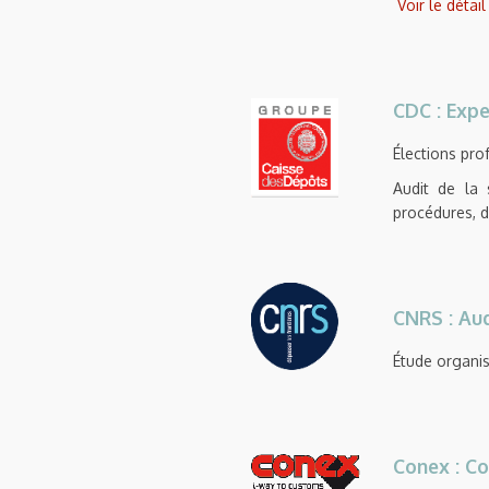
Voir le détai
CDC : Expe
Élections pro
Audit de la 
procédures, d
CNRS : Aud
Étude organis
Conex : Co