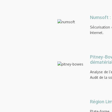
Numsoft :
Sécurisation
Internet.
Pitney-Bow
dématérial
Analyse de l’
Audit de la so
Région Lim
Plate-forme