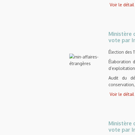
Voir le détai
Ministère 
vote par I
Élection des 1
Élaboration 
d’exploitation
Audit du dér
conservation,
Voir le détai
Ministère 
vote par I