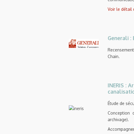
Voir le détail
Generali :
Recensement d
Chain.
INERIS : A
canalisati
Étude de sécu
Conception de
archivage).
Accompagnem