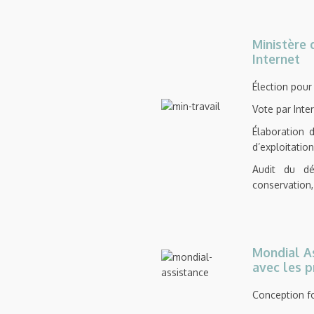
Ministère 
Internet
Élection pour
Vote par Inte
Élaboration 
d’exploitation
Audit du dér
conservation,
Mondial As
avec les p
Conception fo