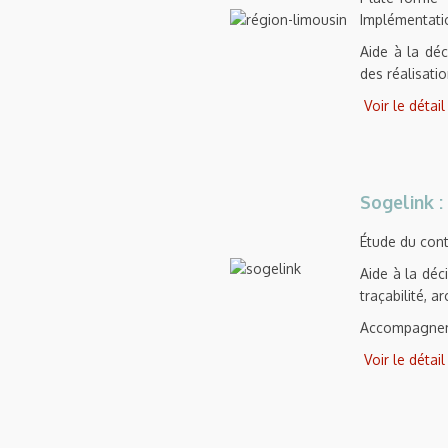
Implémentatio
Aide à la déc
des réalisati
Voir le détai
Sogelink :
Étude du cont
Aide à la déci
traçabilité, a
Accompagnem
Voir le détai