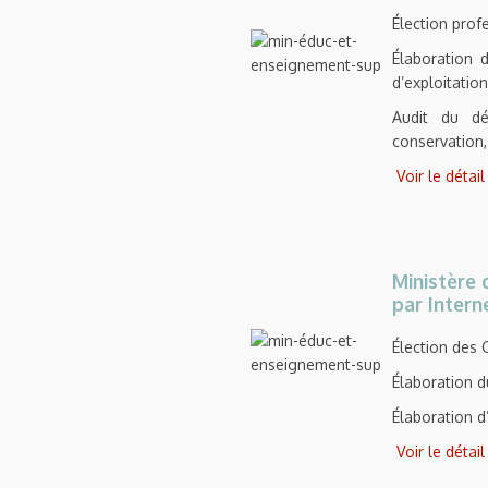
Élection profe
Élaboration 
d’exploitation
Audit du dér
conservation,
Voir le détai
Ministère 
par Intern
Élection des 
Élaboration du
Élaboration d
Voir le détai