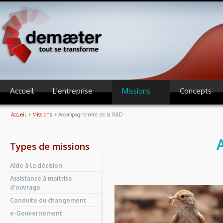
Accueil
L'entreprise
Missions
Concepts
Accueil
Missions
Accompagnement de la R&D
Types de missions
Aide à la décision
Assistance à maîtrise
d’ouvrage
Conduite du changement
e-Gouvernement