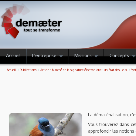
Accueil
L'entreprise
Missions
Concepts
Accueil
Publications
Article : Marché de la signature électronique : un état des lieux
Sys
La dématérialisation, c’e
Vous trouverez dans cett
approfondir les notions d